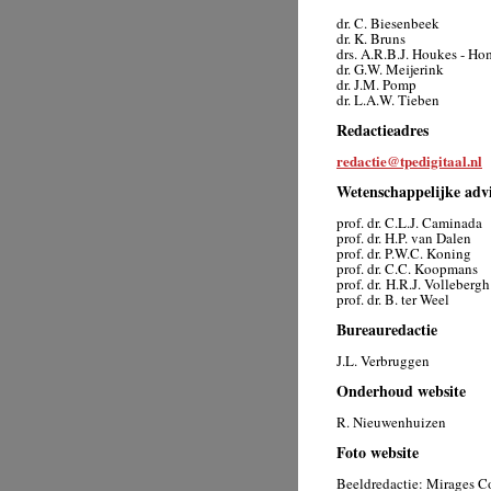
dr. C. Biesenbeek
dr. K. Bruns
drs. A.R.B.J. Houkes - H
dr. G.W. Meijerink
dr. J.M. Pomp
dr. L.A.W. Tieben
Redactieadres
redactie@tpedigitaal.nl
Wetenschappelijke adv
prof. dr. C.L.J. Caminada
prof. dr. H.P. van Dalen
prof. dr. P.W.C. Koning
prof. dr. C.C. Koopmans
prof. dr. H.R.J. Vollebergh
prof. dr. B. ter Weel
Bureauredactie
J.L. Verbruggen
Onderhoud website
R. Nieuwenhuizen
Foto website
Beeldredactie: Mirages 