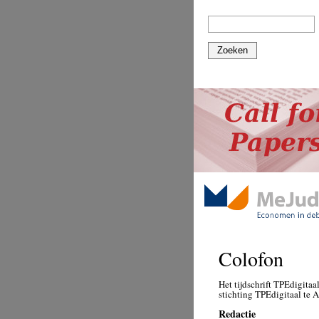
Zoeken
Colofon
Het tijdschrift TPEdigitaa
stichting TPEdigitaal te
Redactie