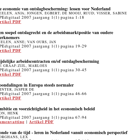
e economie van ontslagbescherming: lessen voor Nederland
EELEN, ANJA; JONGEN, EGBERT; DE MOOIJ, RUUD; VISSER, SABINE
PEdigitaal 2007 jaargang 1(1) pagina 1-18
rtikel PDF
en soepel ontslagrecht en de arbeidsmarktpositie van oudere
erknemers
IELEN, ANNE; VAN OURS, JAN
PEdigitaal 2007 jaargang 1(1) pagina 19-29
rtikel PDF
ijdelijke arbeidscontracten en/of ontslagbescherming
E GRAAF-ZIJL, MARLOES
PEdigitaal 2007 jaargang 1(1) pagina 30-45
rtikel PDF
oondalingen in Europa steeds normaler
INTER, JASPER DE
PEdigitaal 2007 jaargang 1(1) pagina 46-66
rtikel PDF
mbitie en voorzichtigheid in het economisch beleid
ON, HENK
PEdigitaal 2007 jaargang 1(1) pagina 67-94
amenvatting
Artikel PDF
|
onde van de tijd - leren in Nederland vanuit economisch perspectief
ORGHANS, LEX