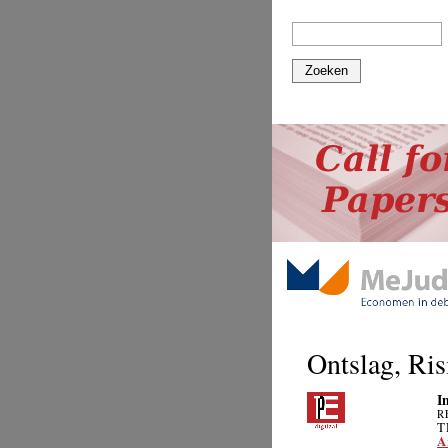
Zoeken
Ontslag, Ris
I
R
T
A