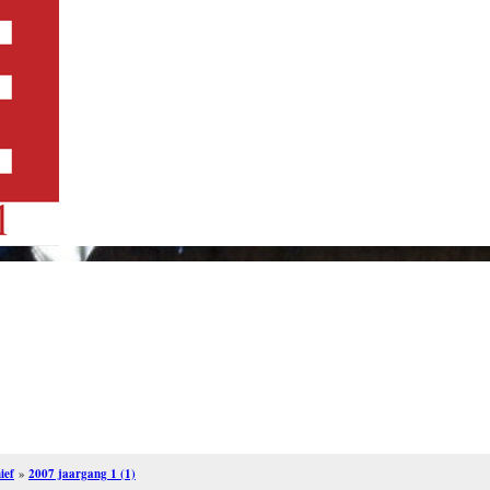
ief
»
2007 jaargang 1 (1)