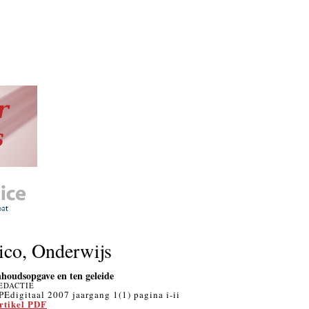
ico, Onderwijs
nhoudsopgave en ten geleide
EDACTIE
PEdigitaal 2007 jaargang 1(1) pagina i-ii
rtikel PDF